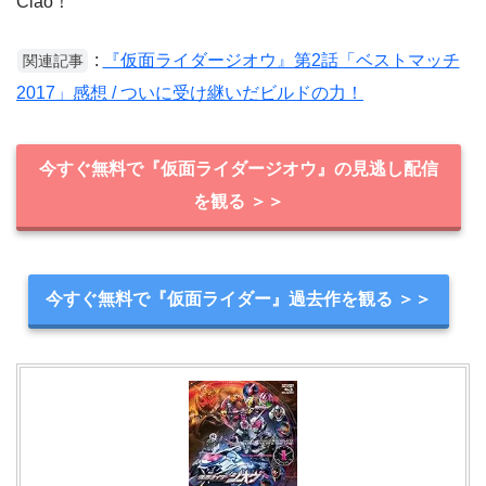
Ciao！
:
『仮面ライダージオウ』第2話「ベストマッチ
関連記事
2017」感想 / ついに受け継いだビルドの力！
今すぐ無料で『仮面ライダージオウ』の見逃し配信
を観る ＞＞
今すぐ無料で『仮面ライダー』過去作を観る ＞＞