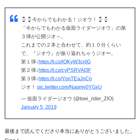
今からでもわかる！ジオウ！
「今からでもわかる仮面ライダージオウ」の第
３弾が公開ジオ～。
これまでの２本と合わせて、約１０分くらい
で、『ジオウ』が振り返れちゃうジオ〜。
第１弾↓
https://t.co/lOKyW3cnlG
第２弾↓
https://t.co/cyPSRVAt3F
第３弾↓
https://t.co/YonTEaJnCn
ジオ！
pic.twitter.com/Napmy0YGxU
— 仮面ライダージオウ (@toei_rider_ZIO)
January 5, 2019
最後まで読んでくださり本当にありがとうございました。