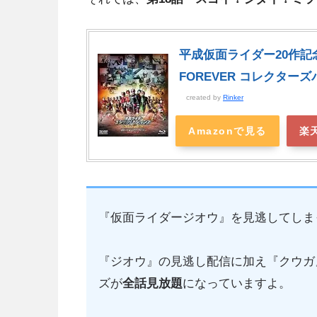
平成仮面ライダー20作記
FOREVER コレクターズパッ
created by
Rinker
Amazonで見る
楽
『仮面ライダージオウ』を見逃してしま
『ジオウ』の見逃し配信に加え『クウガ
ズが
全話見放題
になっていますよ。