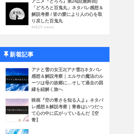
アニメ『どろろ』第24話(最終回)
「どろろと百鬼丸」ネタバレ感想＆
解説考察 / 皆の愛により人の心を取
り戻した百鬼丸
44829 views
新着記事
アナと雪の女王2(アナ雪2)ネタバレ
感想＆解説考察｜エルサの魔法のル
ーツは母の故郷に…そして過去の因
縁を紐解く旅へ
映画『空の青さを知る人よ』ネタバ
レ感想＆解説考察｜青春はいつだっ
て心の中に広がっているんだ【空
青】