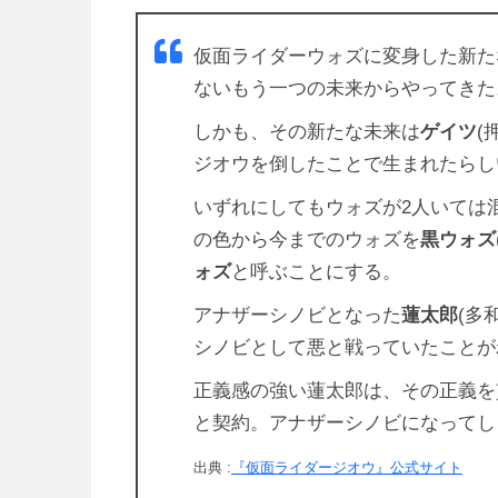
仮面ライダーウォズに変身した新た
ないもう一つの未来からやってきた
しかも、その新たな未来は
ゲイツ
(
ジオウを倒したことで生まれたらし
いずれにしてもウォズが2人いては
の色から今までのウォズを
黒ウォズ
ォズ
と呼ぶことにする。
アナザーシノビとなった
蓮太郎
(多
シノビとして悪と戦っていたことが
正義感の強い蓮太郎は、その正義を貫
と契約。アナザーシノビになってし
出典 :
『仮面ライダージオウ』公式サイト