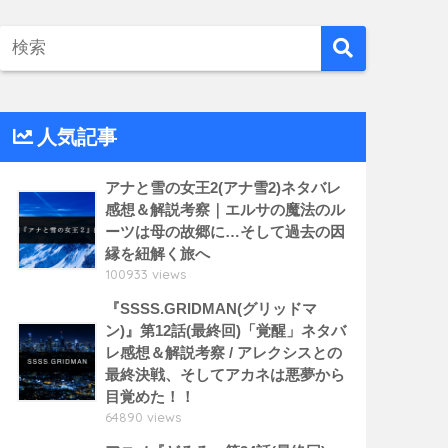
人気記事
アナと雪の女王2(アナ雪2)ネタバレ
感想＆解説考察｜エルサの魔法のル
ーツは母の故郷に…そして過去の因
縁を紐解く旅へ
100933 views
『SSSS.GRIDMAN(グリッドマ
ン)』第12話(最終回)「覚醒」ネタバ
レ感想＆解説考察 / アレクシスとの
最終決戦、そしてアカネは悪夢から
目覚めた！！
64890 views