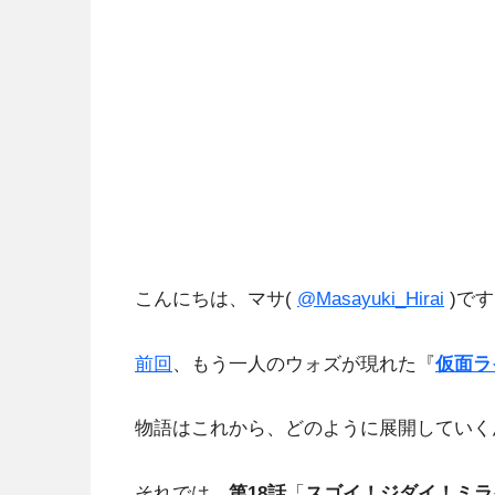
こんにちは、マサ(
@Masayuki_Hirai
)で
前回
、もう一人のウォズが現れた『
仮面ラ
物語はこれから、どのように展開していく
それでは、
第18
話
「
スゴイ！ジダイ！ミライ