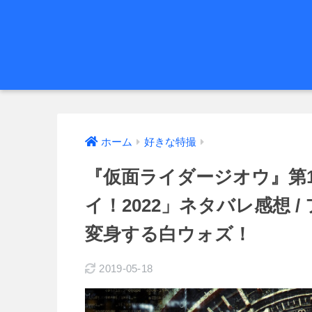
ホーム
好きな特撮
『仮面ライダージオウ』第
イ！2022」ネタバレ感想 
変身する白ウォズ！
2019-05-18