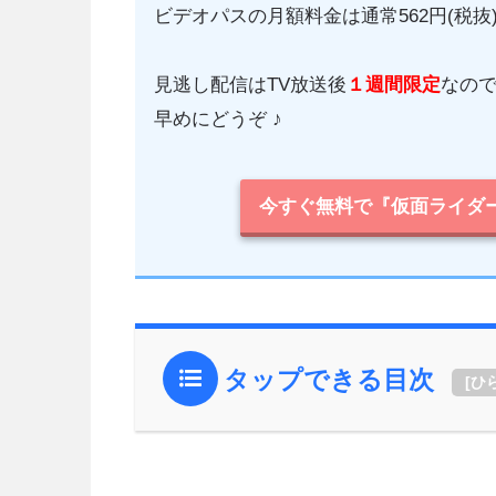
ビデオパスの月額料金は通常562円(税抜
見逃し配信はTV放送後
１週間限定
なの
早めにどうぞ ♪
今すぐ無料で『仮面ライダー
タップできる目次
[
ひ