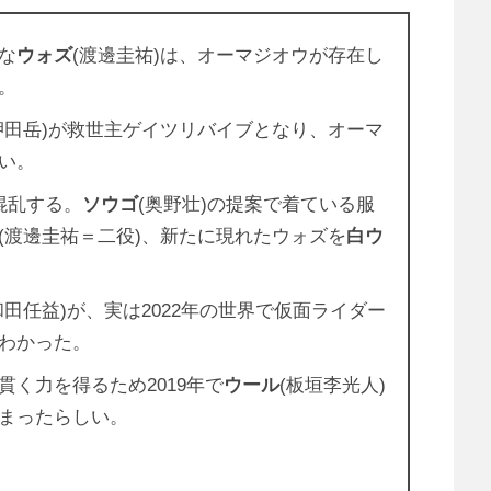
な
ウォズ
(渡邊圭祐)は、オーマジオウが存在し
。
押田岳)が救世主ゲイツリバイブとなり、オーマ
い。
混乱する。
ソウゴ
(奥野壮)の提案で着ている服
(渡邊圭祐＝二役)、新たに現れたウォズを
白ウ
和田任益)が、実は2022年の世界で仮面ライダー
わかった。
く力を得るため2019年で
ウール
(板垣李光人)
まったらしい。