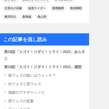
五等分の花嫁
仮面ライダー
冨樫義博
呪術廻戦
奥田民生
新海誠
鳥山明
この記事を流し読み
第18話「スゴイ！ジダイ！ミライ！2022」あらす
じ
第18話「スゴイ！ジダイ！ミライ！2022」感想
新ウォズの狙いはウォッチ？
白ウォズと黒ウォズ
無敵のアナザーシノビ
黒ウォズの提案