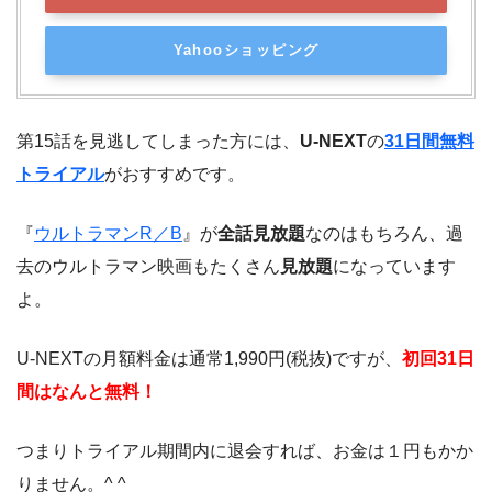
Yahooショッピング
第15話を見逃してしまった方には、
U-NEXT
の
31日間無料
トライアル
がおすすめです。
『
ウルトラマンR／B
』が
全話見放題
なのはもちろん、過
去のウルトラマン映画もたくさん
見放題
になっています
よ。
U-NEXTの月額料金は通常1,990円(税抜)ですが、
初回31日
間はなんと無料！
つまりトライアル期間内に退会すれば、お金は１円もかか
りません。^ ^