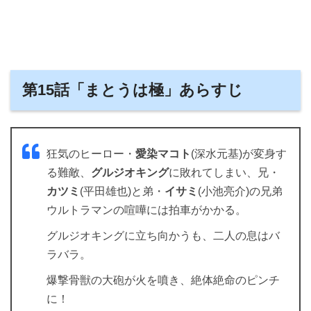
第15話「まとうは極」あらすじ
狂気のヒーロー・
愛染マコト
(深水元基)が変身す
る難敵、
グルジオキング
に敗れてしまい、兄・
カツミ
(平田雄也)と弟・
イサミ
(小池亮介)の兄弟
ウルトラマンの喧嘩には拍車がかかる。
グルジオキングに立ち向かうも、二人の息はバ
ラバラ。
爆撃骨獣の大砲が火を噴き、絶体絶命のピンチ
に！