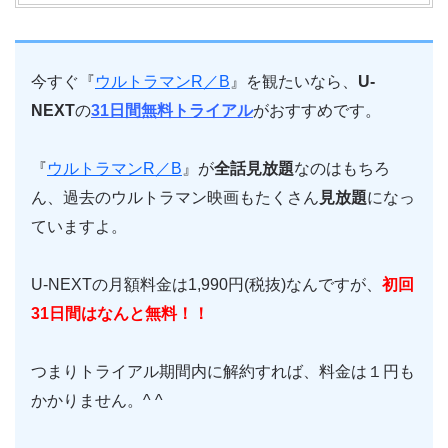
今すぐ『
ウルトラマンR／B
』を観たいなら、
U-
NEXT
の
31日間無料トライアル
がおすすめです。
『
ウルトラマンR／B
』が
全話見放題
なのはもちろ
ん、過去のウルトラマン映画もたくさん
見放題
になっ
ていますよ。
U-NEXTの月額料金は1,990円(税抜)なんですが、
初回
31日間はなんと無料！！
つまりトライアル期間内に解約すれば、料金は１円も
かかりません。^ ^