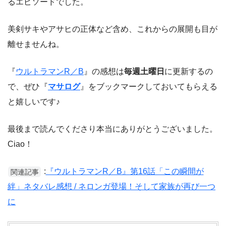
るエピソードでした。
美剣サキやアサヒの正体など含め、これからの展開も目が
離せませんね。
『
ウルトラマンR／B
』の感想は
毎週土曜日
に更新するの
で、ぜひ『
マサログ
』をブックマークしておいてもらえる
と嬉しいです♪
最後まで読んでくださり本当にありがとうございました。
Ciao！
:
『ウルトラマンR／B』第16話「この瞬間が
関連記事
絆」ネタバレ感想 / ネロンガ登場！そして家族が再び一つ
に