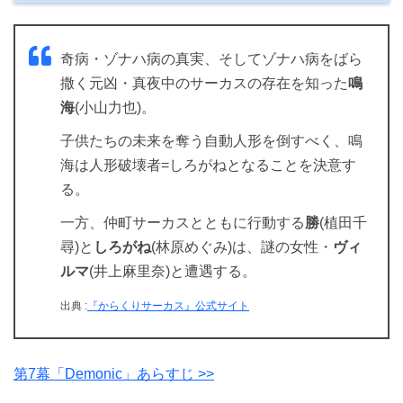
奇病・ゾナハ病の真実、そしてゾナハ病をばら
撒く元凶・真夜中のサーカスの存在を知った
鳴
海
(小山力也)。
子供たちの未来を奪う自動人形を倒すべく、鳴
海は人形破壊者=しろがねとなることを決意す
る。
一方、仲町サーカスとともに行動する
勝
(植田千
尋)と
しろがね
(林原めぐみ)は、謎の女性・
ヴィ
ルマ
(井上麻里奈)と遭遇する。
出典 :
『からくりサーカス』公式サイト
第7幕「Demonic」あらすじ >>