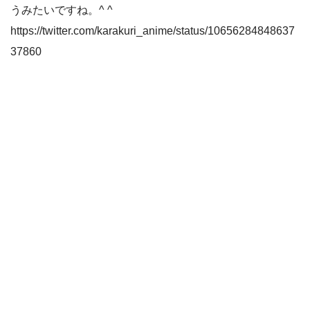
うみたいですね。^ ^
https://twitter.com/karakuri_anime/status/10656284848637
37860