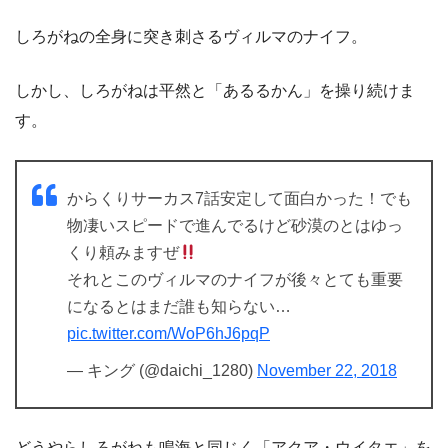
しろがねの全身に突き刺さるヴィルマのナイフ。
しかし、しろがねは平然と「あるるかん」を操り続けま
す。
からくりサーカス7話安定して面白かった！でも
物凄いスピードで進んでるけど砂漠のとはゆっ
くり頼みますぜ
それとこのヴィルマのナイフが後々とても重要
になるとはまだ誰も知らない…
pic.twitter.com/WoP6hJ6pqP
— キング (@daichi_1280)
November 22, 2018
どうやらしろがねも鳴海と同じく「アクア・ウイタエ」を