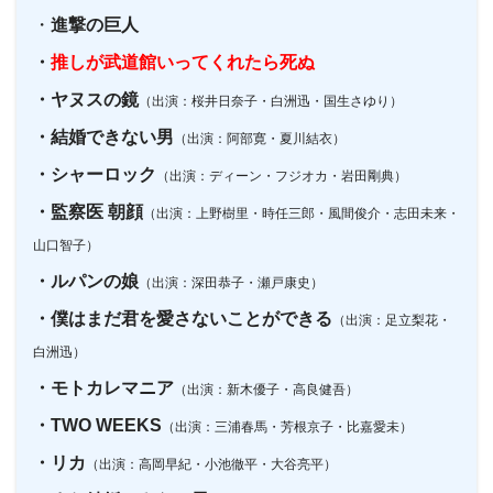
・
進撃の巨人
・
推しが武道館いってくれたら死ぬ
・ヤヌスの鏡
（出演：桜井日奈子・白洲迅・国生さゆり）
・結婚できない男
（出演：阿部寛・夏川結衣）
・シャーロック
（出演：ディーン・フジオカ・岩田剛典）
・監察医 朝顔
（出演：上野樹里・時任三郎・風間俊介・志田未来・
山口智子）
・ルパンの娘
（出演：深田恭子・瀬戸康史）
・僕はまだ君を愛さないことができる
（出演：足立梨花・
白洲迅）
・モトカレマニア
（出演：新木優子・高良健吾）
・TWO WEEKS
（出演：三浦春馬・芳根京子・比嘉愛未）
・リカ
（出演：高岡早紀・小池徹平・大谷亮平）