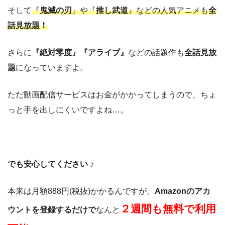
そして
『
鬼滅の刃
』や『
推し武道
』などの人気アニメも
全
話見放題！
さらに
『絶対零度』『アライブ』
などの話題作も
全話見放
題
になっていますよ。
ただ動画配信サービスはお金がかかってしまうので、ちょ
っと手を出しにくいですよね…。
でも安心してください ♪
本来は月額888円(税抜)かかるんですが、
Amazonのアカ
２週間も無料で利用
ウントを登録するだけで
なんと