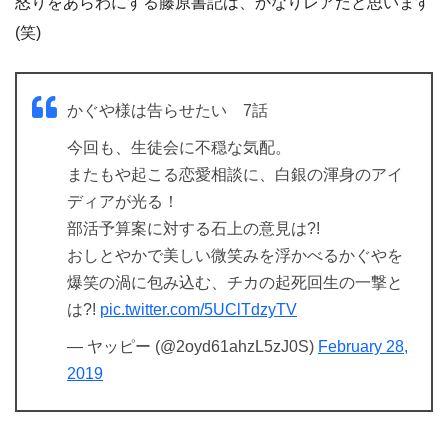
怒りをあらわにする藤原書記は、かなりレアだと思います
(笑)
かぐや様は告らせたい 7話
今回も、生徒会に不穏な気配。
またもや起こる恋愛相談に、白銀の渾身のアイ
ディアが光る！
部活予算案に対する石上の意見は?!
おしとやかで美しい微笑みを浮かべるかぐやを
爆笑の渦に包み込む、チカの起死回生の一撃と
は?!
pic.twitter.com/5UClTdzyTV
— ヤッピー (@2oyd61ahzL5zJ0S)
February 28,
2019