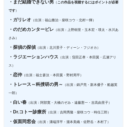
・まだ結婚できない男
（
この作品を視聴するにはポイントが必要
です
）
・ガリレオ
（出演：福山雅治・柴咲コウ・北村一輝）
・のだめカンタービレ
（出演：上野樹里・玉木宏・瑛太・水川あ
さみ）
・探偵の探偵
（出演：北川景子・ディーン・フジオカ）
・ラジエーションハウス
（出演：窪田正孝・本田翼・広瀬アリ
ス）
・恋仲
（出演：福士蒼汰・本田翼・野村周平）
・トレース～科捜研の男～
（出演：錦戸亮・新木優子・船越英
一郎）
・白い春
（出演：阿部寛・大橋のぞみ・遠藤憲一・吉高由里子）
・Dr.コトー診療所
（出演：吉岡秀隆・柴咲コウ・時任三郎）
・仮面同窓会
（出演：溝端淳平・瀧本美織・佐野岳・木村了）