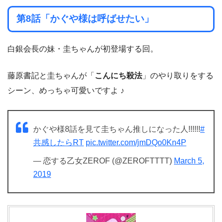
第8話「かぐや様は呼ばせたい」
白銀会長の妹・圭ちゃんが初登場する回。
藤原書記と圭ちゃんが「
こんにち殺法
」のやり取りをする
シーン、めっちゃ可愛いですよ ♪
かぐや様8話を見て圭ちゃん推しになった人!!!!!!
#
共感したらRT
pic.twitter.com/jmDQo0Kn4P
— 恋する乙女ZEROF (@ZEROFTTTT)
March 5,
2019