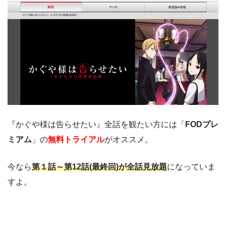
『かぐや様は告らせたい』全話を観たい方には「
FODプレ
ミアム
」の
無料トライアル
がオススメ。
今なら
第１話～第12話(最終回)が全話見放題
になっていま
すよ。