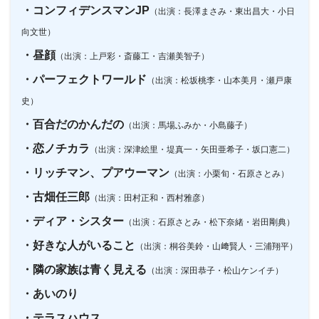
・コンフィデンスマンJP
（出演：長澤まさみ・東出昌大・小日
向文世）
・昼顔
（出演：上戸彩・斎藤工・吉瀬美智子）
・パーフェクトワールド
（出演：松坂桃李・山本美月・瀬戸康
史）
・百合だのかんだの
（出演：馬場ふみか・小島藤子）
・恋ノチカラ
（出演：深津絵里・堤真一・矢田亜希子・坂口憲二）
・リッチマン、プアウーマン
（出演：小栗旬・石原さとみ）
・古畑任三郎
（出演：田村正和・西村雅彦）
・ディア・シスター
（出演：石原さとみ・松下奈緒・岩田剛典）
・好きな人がいること
（出演：桐谷美鈴・山﨑賢人・三浦翔平）
・隣の家族は青く見える
（出演：深田恭子・松山ケンイチ）
・あいのり
・テラスハウス