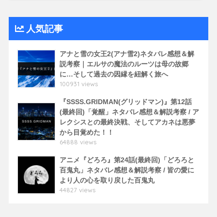
人気記事
アナと雪の女王2(アナ雪2)ネタバレ感想＆解
説考察｜エルサの魔法のルーツは母の故郷
に…そして過去の因縁を紐解く旅へ
100931 views
『SSSS.GRIDMAN(グリッドマン)』第12話
(最終回)「覚醒」ネタバレ感想＆解説考察 / ア
レクシスとの最終決戦、そしてアカネは悪夢
から目覚めた！！
64888 views
アニメ『どろろ』第24話(最終回)「どろろと
百鬼丸」ネタバレ感想＆解説考察 / 皆の愛に
より人の心を取り戻した百鬼丸
44827 views