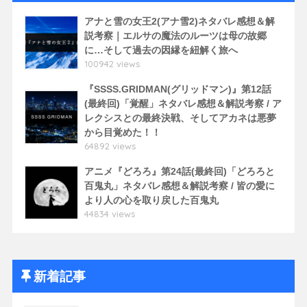
アナと雪の女王2(アナ雪2)ネタバレ感想＆解
説考察｜エルサの魔法のルーツは母の故郷
に…そして過去の因縁を紐解く旅へ
100942 views
『SSSS.GRIDMAN(グリッドマン)』第12話
(最終回)「覚醒」ネタバレ感想＆解説考察 / ア
レクシスとの最終決戦、そしてアカネは悪夢
から目覚めた！！
64892 views
アニメ『どろろ』第24話(最終回)「どろろと
百鬼丸」ネタバレ感想＆解説考察 / 皆の愛に
より人の心を取り戻した百鬼丸
44834 views
新着記事